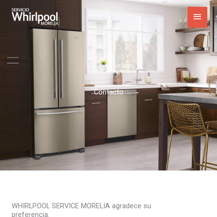
Ir
Men
al
princ
contenido
Contacto
WHIRLPOOL SERVICE MORELIA agradece su
preferencia.